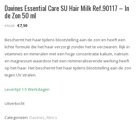
Davines Essential Care SU Hair Milk Ref.90117 – In
de Zon 50 ml
Oorspronkelijke
Huidige
€
7,50
€
12,25
prijs
prijs
was:
is:
Beschermt het haar tijdens blootstelling aan de zon en heeft een
€12,25.
€7,50.
lichte formule die het haar verzorgt zonder het te verzwaren. Rijk in
vitamines en mineralen met een hoge concentratie kalium, natrium
en magnesium waardoor het een remineraliserende werking heeft
op het haar. Het beschermt het haar tijdens blootstelling aan de zon
tegen UV stralen.
Levertijd 1-5 Werkdagen
Uitverkocht
Categorieën:
Davines
,
Mini's