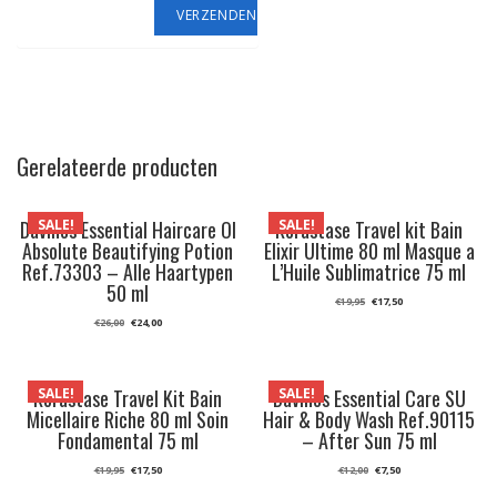
Gerelateerde producten
SALE!
SALE!
Davines Essential Haircare OI
Kérastase Travel kit Bain
Absolute Beautifying Potion
Elixir Ultime 80 ml Masque a
Ref.73303 – Alle Haartypen
L’Huile Sublimatrice 75 ml
50 ml
Oorspronkelijke
Huidige
€
17,50
€
19,95
prijs
prijs
was:
is:
Oorspronkelijke
Huidige
€
24,00
€
26,00
€19,95.
€17,50.
prijs
prijs
was:
is:
€26,00.
€24,00.
SALE!
SALE!
Kérastase Travel Kit Bain
Davines Essential Care SU
Micellaire Riche 80 ml Soin
Hair & Body Wash Ref.90115
Fondamental 75 ml
– After Sun 75 ml
Oorspronkelijke
Huidige
Oorspronkelijke
Huidige
€
17,50
€
7,50
€
19,95
€
12,00
prijs
prijs
prijs
prijs
was:
is:
was:
is: