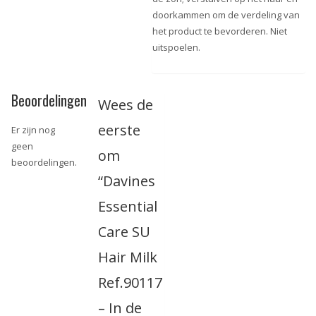
doorkammen om de verdeling van
het product te bevorderen. Niet
uitspoelen.
Beoordelingen
Wees de
eerste
Er zijn nog
geen
om
beoordelingen.
“Davines
Essential
Care SU
Hair Milk
Ref.90117
– In de