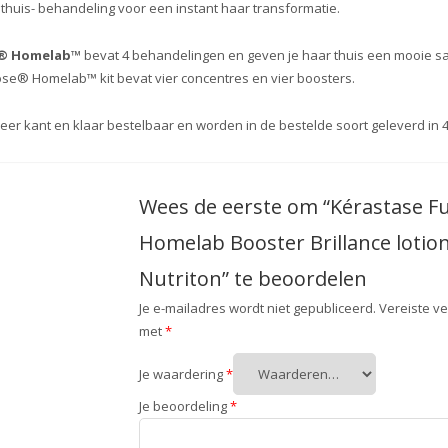
huis- behandeling voor een instant haar transformatie.
e® Homelab™
bevat 4 behandelingen en geven je haar thuis een mooie sal
ose® Homelab™ kit bevat vier concentres en vier boosters.
eer kant en klaar bestelbaar en worden in de bestelde soort geleverd in 4 
Wees de eerste om “Kérastase F
Homelab Booster Brillance lotio
Nutriton” te beoordelen
Je e-mailadres wordt niet gepubliceerd.
Vereiste v
met
*
Je waardering
*
Je beoordeling
*