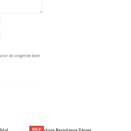
 voor de volgende keer
SALE!
ital
Kérastase Resistance Sérum