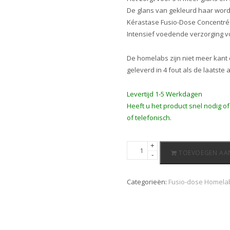
De glans van gekleurd haar wordt
Kérastase Fusio-Dose Concentr
Intensief voedende verzorging v
De homelabs zijn niet meer kant 
geleverd in 4 fout als de laatste 
Levertijd 1-5 Werkdagen
Heeft u het product snel nodig o
of telefonisch.
Kérastase
+
TOEVOEGEN AA
-
Fusio-
dose
Homelab
Categorieën:
Fusio-dose Homela
Booster
Brillance
lotion
+