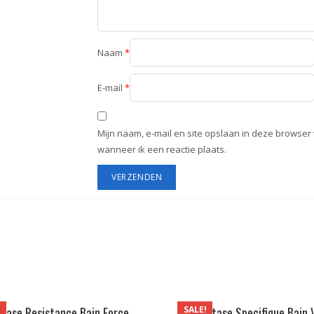
Naam
*
E-mail
*
Mijn naam, e-mail en site opslaan in deze browser
wanneer ik een reactie plaats.
!
SALE!
tase Resistance Bain Force
Kérastase Specifique Bain V