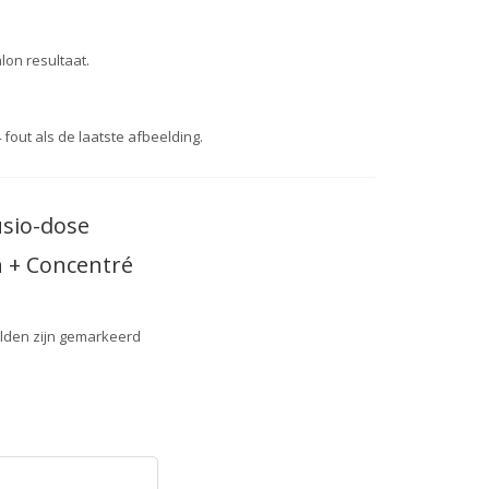
on resultaat.
fout als de laatste afbeelding.
usio-dose
n + Concentré
elden zijn gemarkeerd