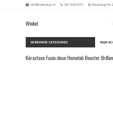
info@celieshair.nl
06-15427070
Maandag t/m Za
Winkel
BROWSE CATEGORIES
MIJN A
Kérastase Fusio-dose Homelab Booster Brillan