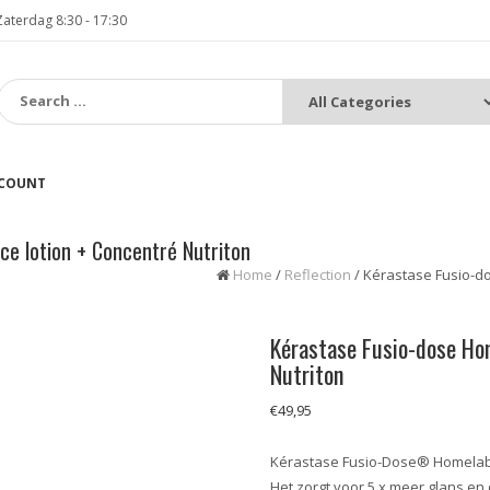
terdag 8:30 - 17:30
:
CCOUNT
ce lotion + Concentré Nutriton
Home
/
Reflection
/ Kérastase Fusio-do
Kérastase Fusio-dose Hom
Nutriton
€
49,95
Kérastase Fusio-Dose® Homel
Het zorgt voor 5 x meer glans en