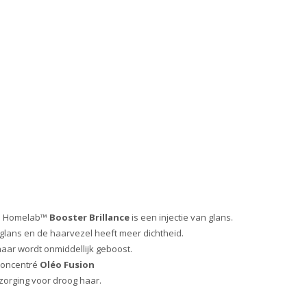
Concentré
Nutriton
aantal
® Homelab™
Booster Brillance
is een injectie van glans.
 glans en de haarvezel heeft meer dichtheid.
aar wordt onmiddellijk geboost.
Concentré
Oléo Fusion
zorging voor droog haar.