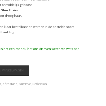
 onmiddellijk geboost.
é
Oléo Fusion
oor droog haar.
en klaar bestelbaar en worden in de bestelde soort
afbeelding.
f is het een cadeau laat ons dit even weten via wats app
N WINKELWAGEN
b
,
Kérastase
,
Nutritive
,
Reflection