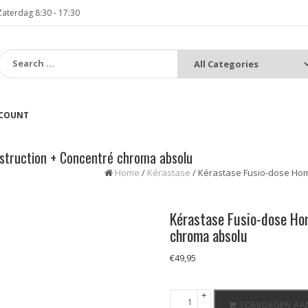
terdag 8:30 - 17:30
:
CCOUNT
struction + Concentré chroma absolu
Home
/
Kérastase
/ Kérastase Fusio-dose Hom
Kérastase Fusio-dose Ho
chroma absolu
€
49,95
Kérastase
+
TOEVOEGEN AA
-