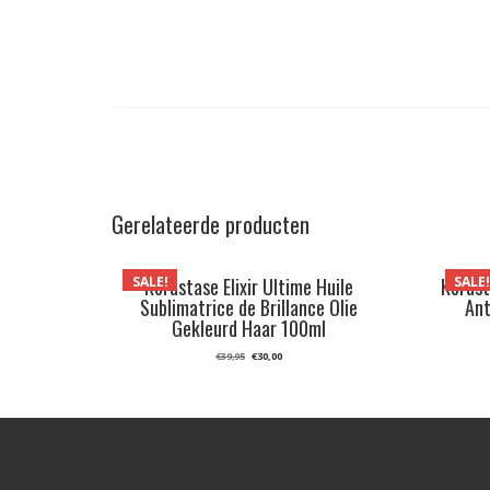
Gerelateerde producten
SALE!
SALE
Kérastase Elixir Ultime Huile
Kérast
Sublimatrice de Brillance Olie
Ant
Gekleurd Haar 100ml
Oorspronkelijke
Huidige
€
30,00
€
39,95
prijs
prijs
was:
is:
€39,95.
€30,00.