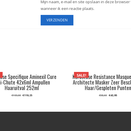
Mijn naam, e-mail en site opslaan in deze browser
wanneer ik een reactie plaats.
!
SALE!
ase Specifique Aminexil Cure
Kérastase Resistance Masque
i-Chute 42x6ml Ampullen
Architecte Masker Zeer Besc
Haaruitval 252ml
Haar/Gespleten Punte
Oorspronkelijke
Huidige
Oorspronkelij
Huidige
€
119,25
€
43,95
€
159,00
€
58,60
prijs
prijs
prijs
prijs
was:
is:
was:
is:
€159,00.
€119,25.
€58,60.
€43,95.