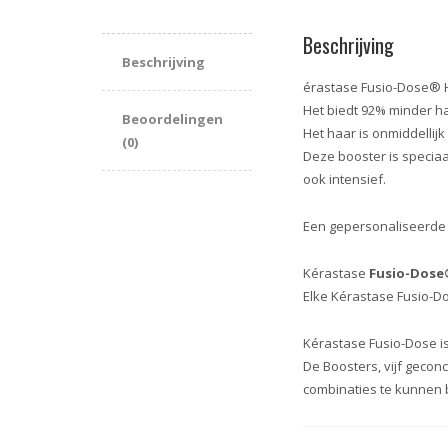
Beschrijving
Beschrijving
érastase Fusio-Dose®
Het biedt 92% minder h
Beoordelingen
Het haar is onmiddellij
(0)
Deze booster is specia
ook intensief.
Een gepersonaliseerde t
Kérastase
Fusio-Dos
Elke Kérastase Fusio-D
Kérastase Fusio-Dose is
De Boosters, vijf gecon
combinaties te kunnen 