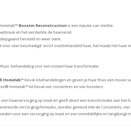
 Homelab™
Booster Reconstruction
is een injectie van sterkte.
aarbreuk en het versterkte de haarvezel.
k diepgaand hersteld en weer sterk.
al voor zeer beschadigd- en/of overbehandeld haar, het maakt het haar 
huis- behandeling voor een instant haar transformatie.
e® Homelab™
bevat 4 behandelingen en geven je haar thuis een mooie sal
ose® Homelab™ kit bevat vier concentres en vier boosters.
 een haarverzorging op maat en geeft direct een transformatie aan het h
centreerde verzorgingsformules, worden gemend met de Concentrés, vier k
bieden voor een verzorging op maat en een onmiddellijke en langdurige t