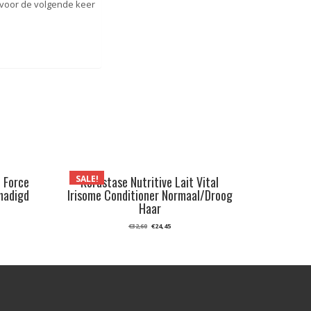
 voor de volgende keer
SALE!
 Force
Kérastase Nutritive Lait Vital
hadigd
Irisome Conditioner Normaal/Droog
n
Haar
ke
Oorspronkelijke
Huidige
€
24,45
€
32,60
prijs
prijs
was:
is:
€32,60.
€24,45.