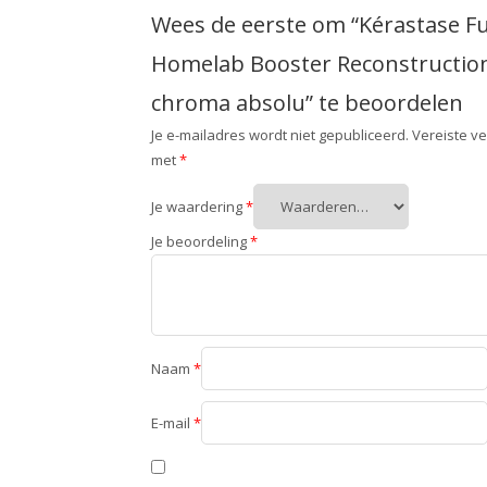
Wees de eerste om “Kérastase F
Homelab Booster Reconstructio
chroma absolu” te beoordelen
Je e-mailadres wordt niet gepubliceerd.
Vereiste v
met
*
Je waardering
*
Je beoordeling
*
Naam
*
E-mail
*