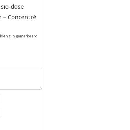
usio-dose
n + Concentré
elden zijn gemarkeerd