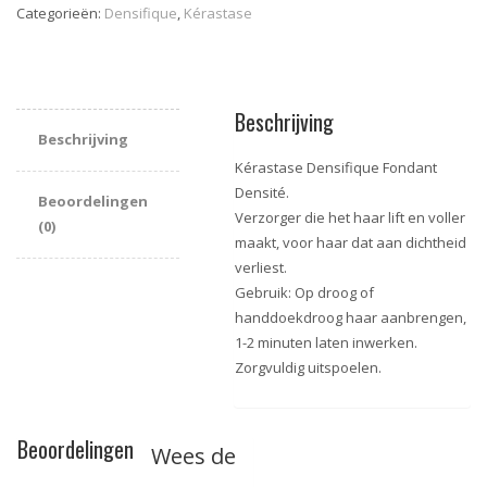
Densité
Categorieën:
Densifique
,
Kérastase
Conditioner
Dunner
Wordend
Haar
Beschrijving
aantal
Beschrijving
Kérastase Densifique Fondant
Densité.
Beoordelingen
Verzorger die het haar lift en voller
(0)
maakt, voor haar dat aan dichtheid
verliest.
Gebruik: Op droog of
handdoekdroog haar aanbrengen,
1-2 minuten laten inwerken.
Zorgvuldig uitspoelen.
Beoordelingen
Wees de