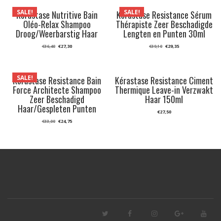
SALE!
SALE!
Kérastase Nutritive Bain
Kérastase Resistance Sérum
Oléo-Relax Shampoo
Thérapiste Zeer Beschadigde
Droog/Weerbarstig Haar
Lengten en Punten 30ml
Oorspronkelijke
Huidige
Oorspronkelijke
Huidige
€
27,30
€
29,35
€
36,40
€
39,10
prijs
prijs
prijs
prijs
was:
is:
was:
is:
€36,40.
€27,30.
€39,10.
€29,35.
SALE!
Kérastase Resistance Bain
Kérastase Resistance Ciment
Force Architecte Shampoo
Thermique Leave-in Verzwakt
Zeer Beschadigd
Haar 150ml
Haar/Gespleten Punten
€
27,50
Oorspronkelijke
Huidige
€
24,75
€
33,00
prijs
prijs
was:
is:
€33,00.
€24,75.