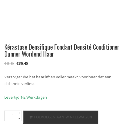
Kérastase Densifique Fondant Densité Conditioner
Dunner Wordend Haar
Oorspronkelijke
Huidige
€
36,45
€
48,60
prijs
prijs
was:
is:
Verzorger die het haar lift en voller maakt, voor haar dat aan
€48,60.
€36,45.
dichtheid verliest.
Levertijd 1-2 Werkdagen
Kérastase
+
TOEVOEGEN AAN WINKELWAGEN
-
Densifique
Fondant