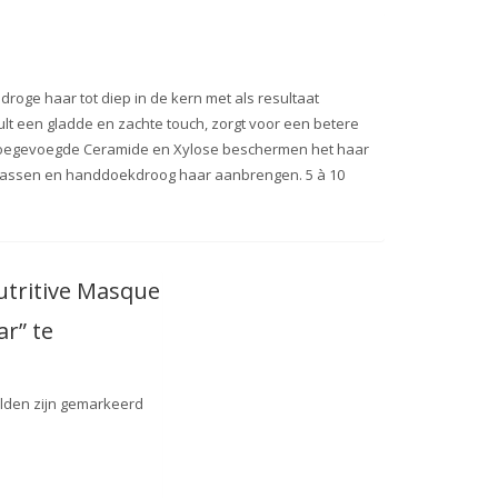
roge haar tot diep in de kern met als resultaat
hult een gladde en zachte touch, zorgt voor een betere
 De toegevoegde Ceramide en Xylose beschermen het haar
 gewassen en handdoekdroog haar aanbrengen. 5 à 10
utritive Masque
r” te
elden zijn gemarkeerd