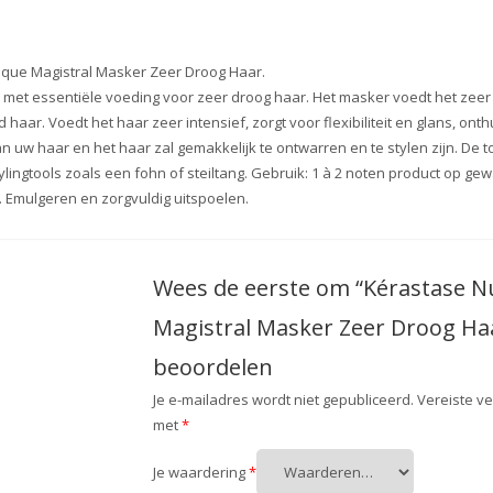
sque Magistral Masker Zeer Droog Haar.
met essentiële voeding voor zeer droog haar. Het masker voedt het zeer d
aar. Voedt het haar zeer intensief, zorgt voor flexibiliteit en glans, ont
van uw haar en het haar zal gemakkelijk te ontwarren en te stylen zijn.
ylingtools zoals een fohn of steiltang. Gebruik: 1 à 2 noten product op
 Emulgeren en zorgvuldig uitspoelen.
Wees de eerste om “Kérastase N
Magistral Masker Zeer Droog Haa
beoordelen
Je e-mailadres wordt niet gepubliceerd.
Vereiste v
met
*
Je waardering
*