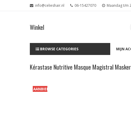
info@celieshair.nl
06-15427070
Maandag t/m Za
Winkel
BROWSE CATEGORIES
MIJN A
Kérastase Nutritive Masque Magistral Maske
AANBIEDING!