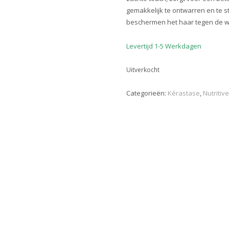
gemakkelijk te ontwarren en te s
beschermen het haar tegen de war
Levertijd 1-5 Werkdagen
Uitverkocht
Categorieën:
Kérastase
,
Nutritive