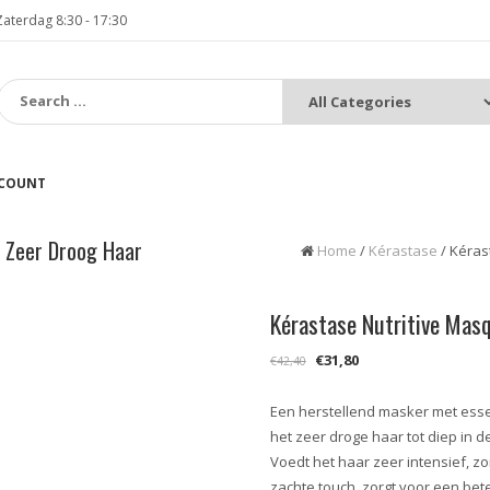
terdag 8:30 - 17:30
:
CCOUNT
r Zeer Droog Haar
Home
/
Kérastase
/ Kéras
Kérastase Nutritive Mas
Oorspronkelijke
Huidige
€
31,80
€
42,40
prijs
prijs
was:
is:
Een herstellend masker met esse
€42,40.
€31,80.
het zeer droge haar tot diep in 
Voedt het haar zeer intensief, zor
zachte touch, zorgt voor een bete