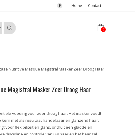
Home
Contact
0
tase Nutritive Masque Magistral Masker Zeer Droog Haar
que Magistral Masker Zeer Droog Haar
ntiële voeding voor zeer droog haar. Het masker voedt
de kern met als resultaat handelbaar en glanzend haar.
gt voor flexibiliteit en glans, onthult een gladde en
re discipline en controle van uw haar en het haar zal